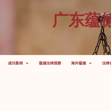
广东蕴
成功案例
蕴德法律观察
海外蕴德
法律