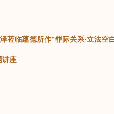
泽莅临蕴德所作“罪际关系·立法空
题讲座