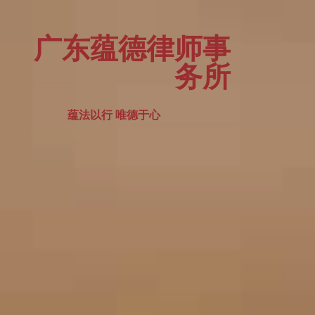
广东蕴德律师事
务所
蕴法以行 唯德于心