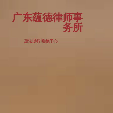
广东蕴德律师事
务所
蕴法以行 唯德于心