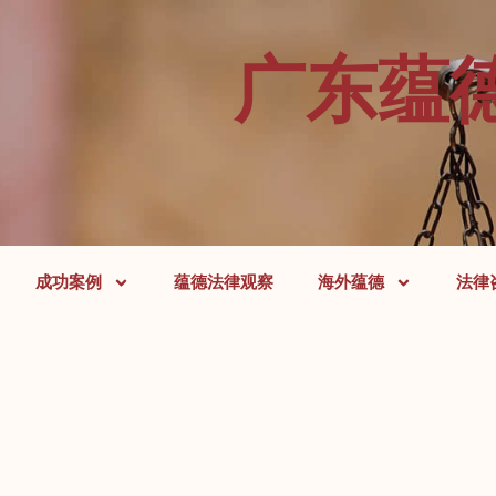
广东蕴
成功案例
蕴德法律观察
海外蕴德
法律