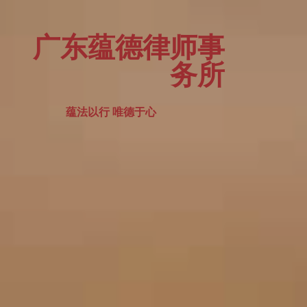
广东蕴德律师事
务所
蕴法以行 唯德于心