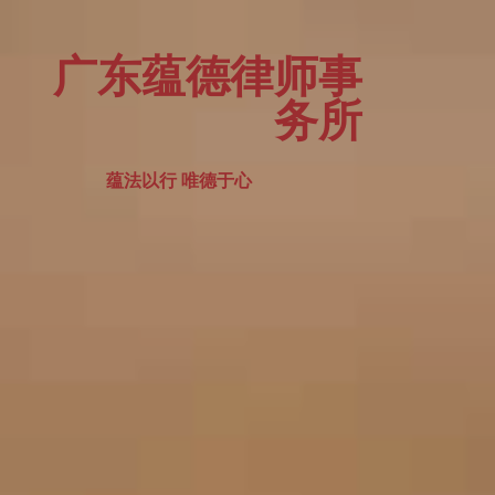
广东蕴德律师事
务所
蕴法以行 唯德于心