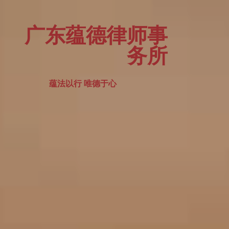
广东蕴德律师事
务所
蕴法以行 唯德于心