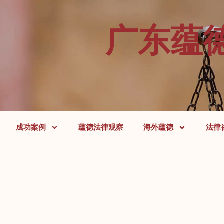
广东蕴
成功案例
蕴德法律观察
海外蕴德
法律