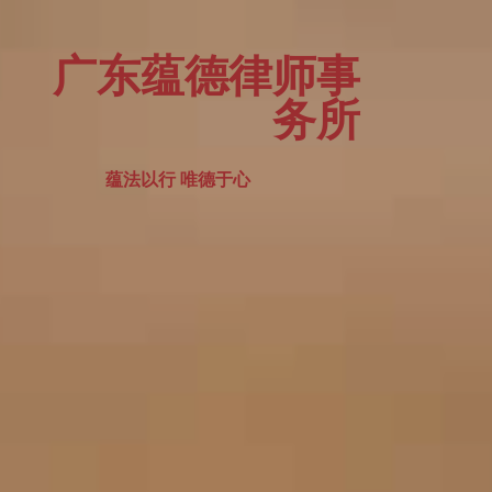
广东蕴德律师事
务所
蕴法以行 唯德于心