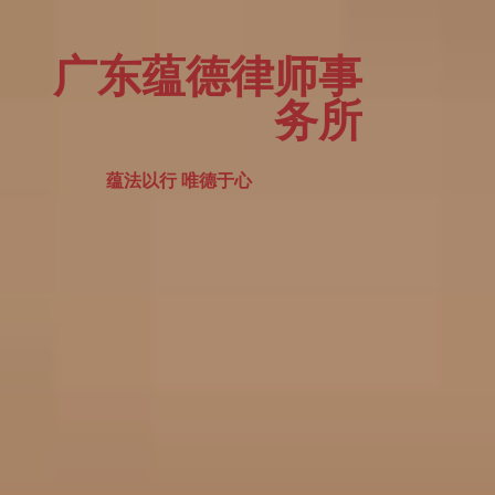
广东蕴德律师事
务所
蕴法以行 唯德于心