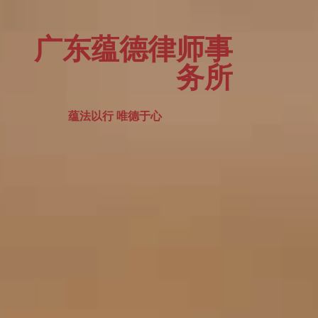
广东蕴德律师事
务所
蕴法以行 唯德于心