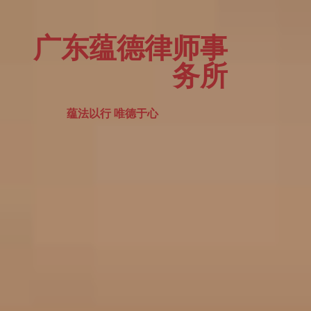
广东蕴德律师事
务所
蕴法以行 唯德于心