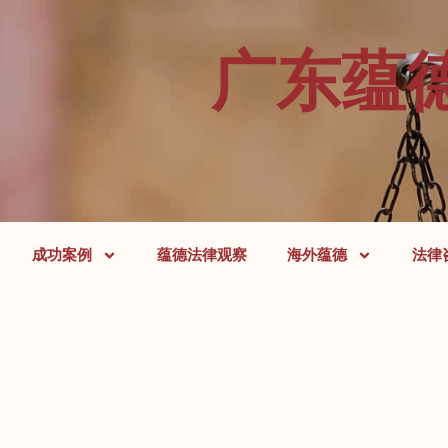
广东蕴
成功案例
蕴德法律观察
海外蕴德
法律