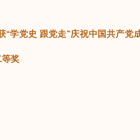
荣获“学党史 跟党走”庆祝中国共产党
二等奖