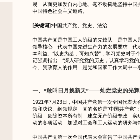
易，从而更加发自内心地、毫不动摇地坚持中国
中国特色社会主义道路。
[关键词]:
中国共产党、党史、法治
中国共产党是中国工人阶级的先锋队，是中国人
领导核心，代表中国先进生产力的发展要求，代
本利益。“以史为鉴，可知兴替”，学习党史对于
记强调指出：“深入研究党的历史，认真学习党
今、资政育人的作用，是党和国家工作大局中一
一、“敢叫日月换新天”——灿烂党史的光
1921年7月23日，中国共产党第一次全国代
领和决议。纲领规定：党的名称是“中国共产党”
阶级，废除资本所有制，建立无产阶级专政，实
动的各项活动，加强对工会和工人运动的研究与
中国共产党第一次全国代表大会宣告了中国共产