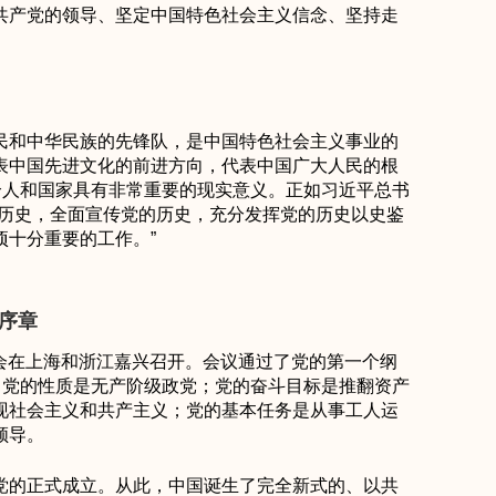
共产党的领导、坚定中国特色社会主义信念、坚持走
民和中华民族的先锋队，是中国特色社会主义事业的
表中国先进文化的前进方向，代表中国广大人民的根
个人和国家具有非常重要的现实意义。正如习近平总书
的历史，全面宣传党的历史，充分发挥党的历史以史鉴
项十分重要的工作。”
辉序章
表大会在上海和浙江嘉兴召开。会议通过了党的第一个纲
；党的性质是无产阶级政党；党的奋斗目标是推翻资产
现社会主义和共产主义；党的基本任务是从事工人运
领导。
党的正式成立。从此，中国诞生了完全新式的、以共