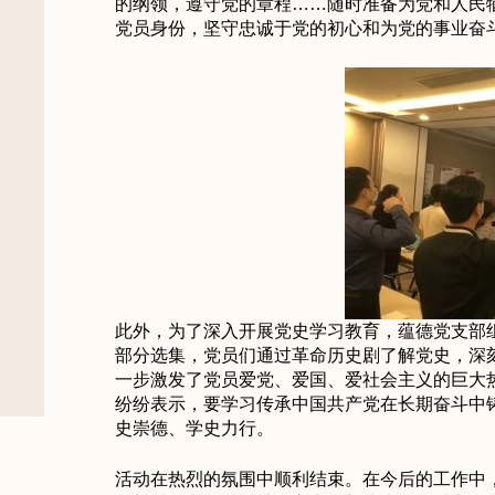
的纲领，遵守党的章程……随时准备为党和人民
党员身份，坚守忠诚于党的初心和为党的事业奋
此外，为了深入开展党史学习教育，蕴德党支部
部分选集，党员们通过革命历史剧了解党史，深
一步激发了党员爱党、爱国、爱社会主义的巨大
纷纷表示，要学习传承中国共产党在长期奋斗中
史崇德、学史力行。
活动在热烈的氛围中顺利结束。在今后的工作中