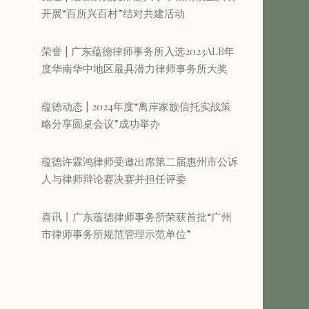
开展“百所兴百村”结对共建活动
荣誉 | 广东蕴德律师事务所入选2023ALB年
度华南华中地区最具潜力律师事务所大奖
蕴德动态 | 2024年度“离岸家族信托实战策
略分享圆桌会议”成功举办
蕴德许霖鸿律师受邀出席第二届惠州市公诉
人与律师辩论赛决赛并担任评委
喜讯丨广东蕴德律师事务所荣获首批“广州
市律师事务所规范管理示范单位”