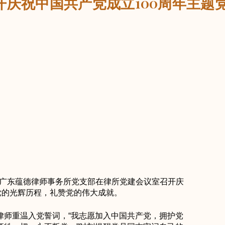
召开庆祝中国共产党成立100周年主题
午，广东蕴德律师事务所党支部在律所党建会议室召开庆
党的光辉历程，礼赞党的伟大成就。
律师重温入党誓词，“我志愿加入中国共产党，拥护党