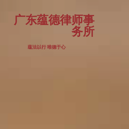
广东蕴德律师事
务所
蕴法以行 唯德于心