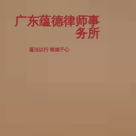
广东蕴德律师事
务所
蕴法以行 唯德于心