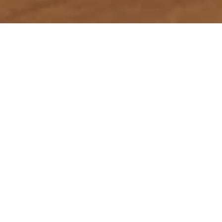
首页
服务领域
律师团队
刑事辩护研究
成功案例
蕴德法律观察
海外蕴德
法律咨询
English