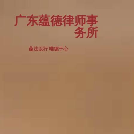
广东蕴德律师事
务所
蕴法以行 唯德于心